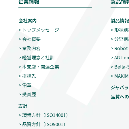
企業情報
製品情
会社案内
製品情報
>
トップメッセージ
>
形状別
>
会社概要
>
分野別
>
業務内容
>
Robot-
>
経営理念と社訓
>
AG Len
>
本支店・関連企業
>
Bella-
>
提携先
>
MAKIM
>
沿革
ジャバラ
>
受賞歴
品質への
方針
>
環境方針（ISO14001）
>
品質方針（ISO9001）