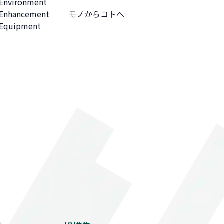
Environment
Enhancement
モノからコトへ
Equipment